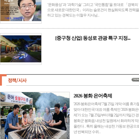
‘문화융성’과 ‘과학기술’ 그리고 ‘국민통합’을 토대로 「경북의
으로 새로운 대한민국」이라는 슬로건이 현실화되도록 전력을
하고 있는 경북도는 이철우 지사님...
[중구청 산업] 동성로 관광 특구 지정...
2026 봉화 은어축제
'2026 봉화은어축제' 7월 25일 개막 여름 휴가
맞아 대한민국 대표 여름 축제인 '2026 봉화
제'가 오는 7월 25일부터 8월 2일까지 9일간 
봉화군 봉화읍 내성천 일원에서 화려하게 막
올린다 .. 특히 올해는 내성천 가동보 완공으로
년 반복되던 수위...